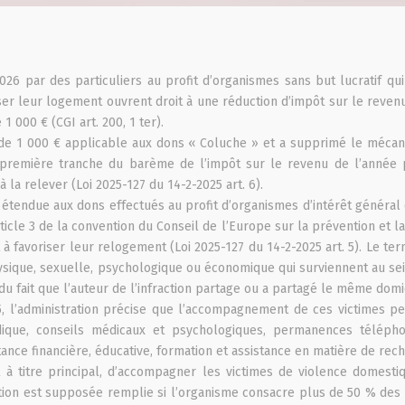
6 par des particuliers au profit d’organismes sans but lucratif qui
iser leur logement ouvrent droit à une réduction d’impôt sur le rev
1 000 € (CGI art. 200, 1 ter).
e de 1 000 € applicable aux dons « Coluche » et a supprimé le méca
 première tranche du barème de l’impôt sur le revenu de l’année 
 la relever (Loi 2025-127 du 14-2-2025 art. 6).
é étendue aux dons effectués au profit d’organismes d’intérêt général 
ticle 3 de la convention du Conseil de l’Europe sur la prévention et la
à favoriser leur relogement (Loi 2025-127 du 14-2-2025 art. 5). Le t
physique, sexuelle, psychologique ou économique qui surviennent au se
 fait que l’auteur de l’infraction partage ou a partagé le même domic
5, l’administration précise que l’accompagnement de ces victimes pe
idique, conseils médicaux et psychologiques, permanences télépho
ance financière, éducative, formation et assistance en matière de rec
t à titre principal, d’accompagner les victimes de violence domest
ndition est supposée remplie si l’organisme consacre plus de 50 % de