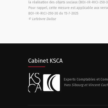
la réalisation des objets sociaux (BOI-IR-RICI-250-3
Pour rappel, cette mesure est applicable aux verse
BOI-IR-RICI-250-30 du 15-7-2025
© Lefebvre Dalloz
Cabinet KSCA
Experts Comptables et Comm
Yves Sibourg et Vincent Cac