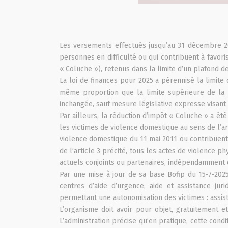
Les versements effectués jusqu’au 31 décembre 202
personnes en difficulté ou qui contribuent à favor
« Coluche »), retenus dans la limite d’un plafond de 
La loi de finances pour 2025 a pérennisé la limit
même proportion que la limite supérieure de la
inchangée, sauf mesure législative expresse visant à
Par ailleurs, la réduction d’impôt « Coluche » a ét
les victimes de violence domestique au sens de l’ar
violence domestique du 11 mai 2011 ou contribuent 
de l’article 3 précité, tous les actes de violence 
actuels conjoints ou partenaires, indépendamment du
Par une mise à jour de sa base Bofip du 15-7-202
centres d’aide d’urgence, aide et assistance jur
permettant une autonomisation des victimes : assist
L’organisme doit avoir pour objet, gratuitement e
L’administration précise qu’en pratique, cette co