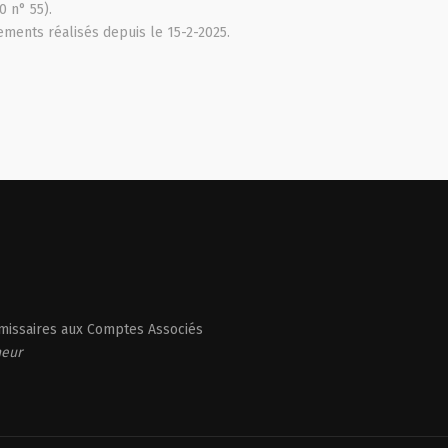
0 n° 55).
ments réalisés depuis le 15-2-2025.
issaires aux Comptes Associés
heur