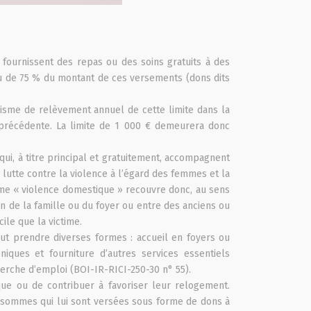
 fournissent des repas ou des soins gratuits à des
enu de 75 % du montant de ces versements (dons dits
nisme de relèvement annuel de cette limite dans la
précédente. La limite de 1 000 € demeurera donc
qui, à titre principal et gratuitement, accompagnent
 lutte contre la violence à l’égard des femmes et la
erme « violence domestique » recouvre donc, au sens
in de la famille ou du foyer ou entre des anciens ou
ile que la victime.
ut prendre diverses formes : accueil en foyers ou
niques et fourniture d’autres services essentiels
herche d’emploi (BOI-IR-RICI-250-30 n° 55).
ique ou de contribuer à favoriser leur relogement.
s sommes qui lui sont versées sous forme de dons à