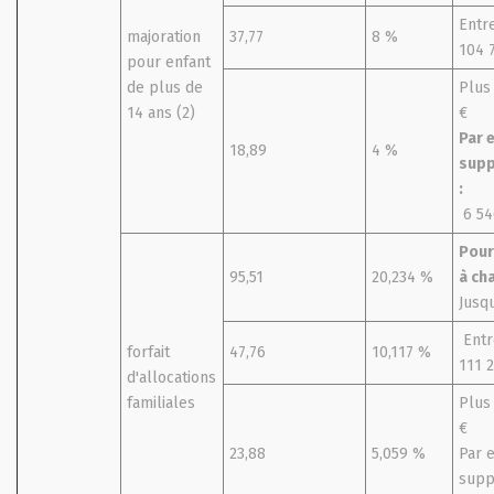
Entr
majoration
37,77
8 %
104 
pour enfant
de plus de
Plus
14 ans (2)
€
Par 
18,89
4 %
supp
:
6 54
Pour
95,51
20,234 %
à cha
Jusqu
Entr
forfait
47,76
10,117 %
111 
d'allocations
familiales
Plus
€
23,88
5,059 %
Par 
supp