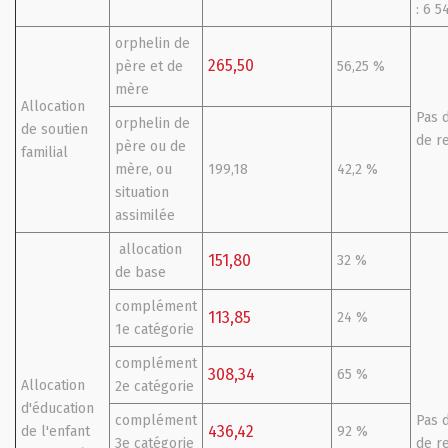
: 6 5
orphelin de
265,50
père et de
56,25 %
mère
Allocation
Pas 
orphelin de
de soutien
de r
père ou de
familial
mère, ou
199,18
42,2 %
situation
assimilée
allocation
151,80
32 %
de base
complément
113,85
24 %
1e catégorie
complément
308,34
65 %
Allocation
2e catégorie
d'éducation
complément
Pas 
436,42
de l'enfant
92 %
3e catégorie
de r