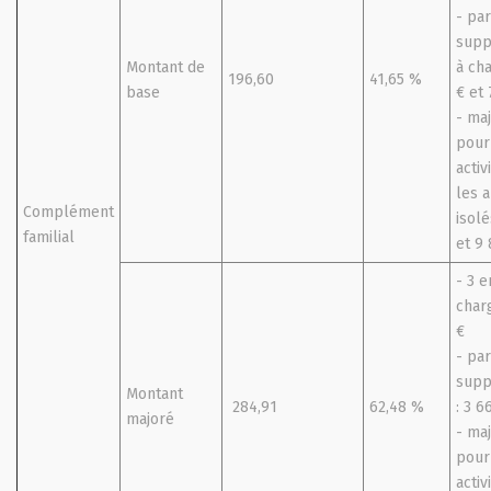
- pa
supp
Montant de
à ch
196,60
41,65 %
base
€ et
- ma
pour
activ
les a
Complément
isolé
familial
et 9
- 3 e
charg
€
- pa
supp
Montant
284,91
62,48 %
: 3 6
majoré
- ma
pour
activ