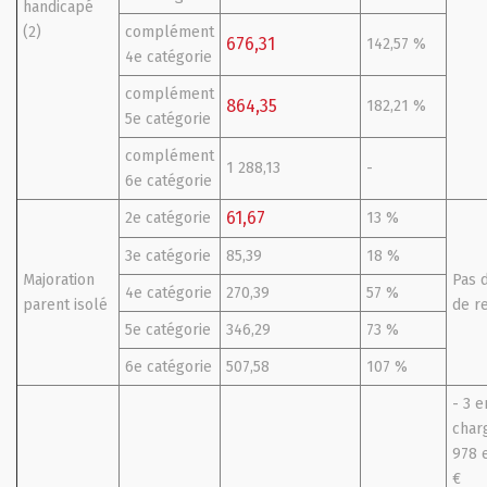
handicapé
(2)
complément
676,31
142,57 %
4e catégorie
complément
864,35
182,21 %
5e catégorie
complément
1 288,13
-
6e catégorie
61,67
2e catégorie
13 %
3e catégorie
85,39
18 %
Majoration
Pas 
4e catégorie
270,39
57 %
parent isolé
de r
5e catégorie
346,29
73 %
6e catégorie
507,58
107 %
- 3 e
charg
978 
€