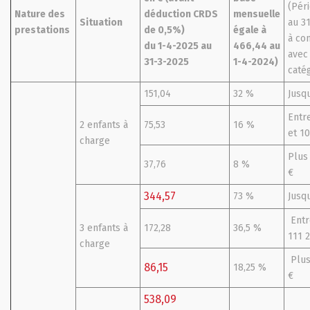
(Pér
Nature des
déduction CRDS
mensuelle
Situation
au 31
prestations
de 0,5%)
égale à
à co
du 1-4-2025 au
466,44 au
avec
31-3-2025
1-4-2024)
caté
151,04
32 %
Jusqu
Entr
2 enfants à
75,53
16 %
et 1
charge
Plus
37,76
8 %
€
344,57
73 %
Jusqu
Entr
3 enfants à
172,28
36,5 %
111 
charge
Plus
86,15
18,25 %
€
538,09