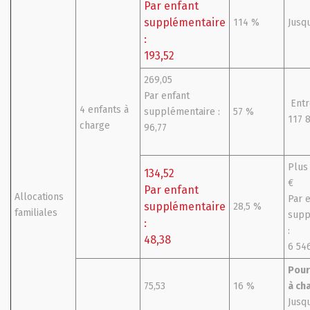
Par enfant
supplémentaire
114 %
Jusqu
:
193,52
269,05
Par enfant
Entr
4 enfants à
supplémentaire :
57 %
117 
charge
96,77
Plus
134,52
€
Par enfant
Allocations
Par 
supplémentaire
28,5 %
familiales
supp
:
:
48,38
6 54
Pour
75,53
16 %
à cha
Jusqu