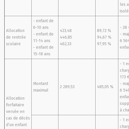
les a
isolé
- enfant de
6-10 ans
- 28
Allocation
423,48
89,72 %
- enfant de
- ma
de rentrée
446,85
94,67 %
11-14 ans
6 56
scolaire
462,33
97,95 %
- enfant de
enfa
15-18 ans
- 1 e
charg
173 
Montant
- ma
2 289,53
485,05 %
maximal
6 54
enfa
Allocation
supp
forfaitaire
à ch
versée en
cas de décès
- 1 e
d’un enfant
charg